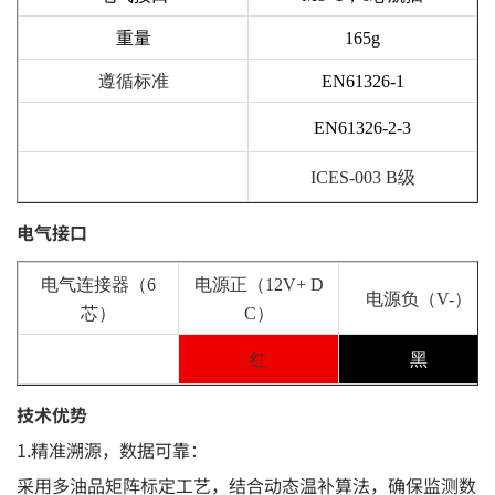
重量
1
6
5g
遵循标准
EN61326-1
EN61326-2-3
ICES-003 B级
电气接口
电气连接器（
6
电源正（
12V+ D
电源负（
V-）
芯）
C）
红
黑
技术优势
1.精准溯源，数据可靠：
采用多油品矩阵标定工艺，结合动态温补算法，确保监测数