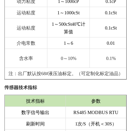
动力粘度
1～1000cP
0.1cP
运动粘度
1～1000cSt
0.1cSt
1～500cSt40℃计
运动粘度
0.1cSt
算值
介电常数
1
6
0.01
～
含水率
0～10%
0.1%
注
：出厂默认按
68#液压油标定。
（
可定制化标定油品）
传感器技术指标
技术指标
参数
数字信号输出
RS485 MODBUS RTU
刷新时间
1次/S（开机＜30S）