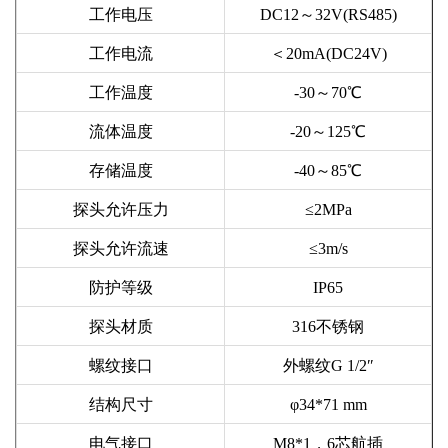
工作电压
DC12～32V(RS485)
工作电流
＜
20mA(DC24V)
工作温度
-30～70℃
流体温度
-20～
12
5℃
存储温度
-40～85℃
探头允许压力
≤
2
MPa
探头允许流速
≤
3
m/s
防护等级
IP65
探头材质
316不锈钢
螺纹接口
外螺纹
G 1/2″
结构尺寸
φ3
4
*7
1
mm
电气接口
M8
*1，
6芯航插