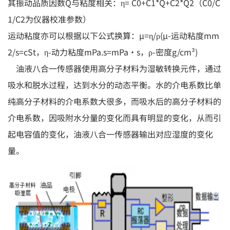
其振动品质因数Q与粘度相关：η= C0+C1*Q+C2*Q2（C0/C
1/C2为仪器校准参数）
运动粘度亦可以根据以下公式换算：µ=η/ρ(µ-运动粘度mm
2/s=cSt，η-动力粘度mPa.s=mPa·s，ρ-密度g/cm³)
油液八合一传感器使用高分子材料为湿敏转换元件，通过
吸水和脱水过程，达到水分的动态平衡。水的介电系数比单
纯高分子材料的介电系数大很多，而吸水后的高分子材料的
介电系数，因吸附水分量的变化而具有明显的变化，从而引
起电容值的变化，油液八合一传感器输出对应湿度的变化
量。