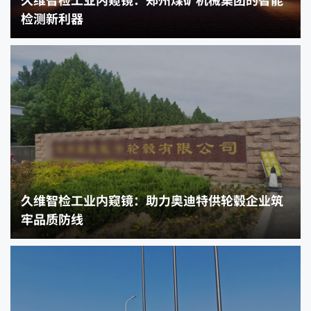
检测新利器
久维智检工业内窥镜：助力奥迪特供轮毂企业筑
牢品质防线