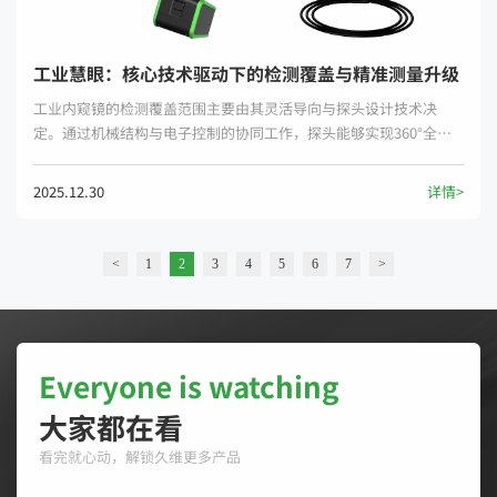
工业慧眼：核心技术驱动下的检测覆盖与精准测量升级
工业内窥镜的检测覆盖范围主要由其灵活导向与探头设计技术决
定。通过机械结构与电子控制的协同工作，探头能够实现360°全向
旋转，并配合垂直方向180°的俯仰调节，从而有效消除涡轮叶片根
部、管道弯头等复杂结构中的检测盲区。
2025.12.30
详情>
<
1
2
3
4
5
6
7
>
Everyone is watching
大家都在看
看完就心动，解锁久维更多产品