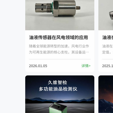
油液传感器在风电领域的应用
随着全球能源转型的加速，风电行业作
油液在
为可再生能源的核心支柱，其设备运维
定值，
效率与可靠性备受关注。风电机组长期
取决于
处于复杂工况（如高风速、极端温度、
护水平
2026.01.05
详情>
2025.
高湿度等），齿轮箱、液压系统等关键
应用场
部件的润滑状态直接影响设备寿命与发
器因无
电效率。在此背景下，油液传感器​凭借
学传感
其实时监测、智能预警和数据驱动的维
短。
护模式，成为风电运维领域的技术突破
点。