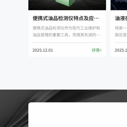
便携式油品检测仪特点及应用分析
便携式油品检测仪作为现代工业维护和
场景一
油品管理的重要工具，凭借其先进的技
高压变
术特性和便捷的操作方式，在多个领域
测变压
发挥着关键作用。以下是其主要特点的
颗粒污
2025.12.01
详情>
2025.
详细分析：一、核心技术特点便携式油
电等潜
品检测仪采用多种先进检测原理，其中
态，确
光阻法是最主流的技术之一。通过高精
火。
度半导体激光器传感器，当油液颗粒进
入传感区遮挡光束时