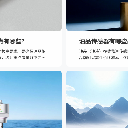
点有哪些？
油品传感器有哪些
了极高要求。要确保油品传
油品（油液）在线监测传感
行，必须重点考量以下四个
品牌则以高性价比和本土化
常位于高海拔、温差大或高
（JOINWE）、罗根科兴
℃至+85℃甚至更宽的范围内
器广泛应用于风电、轨道交
导致数据失真。