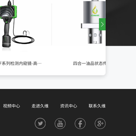
工业检测大师-F系列检测内窥镜-高清手持式超细工业内窥镜
四合一油品状态传感器
吸附
视频中心
走进久维
资讯中心
联系久维