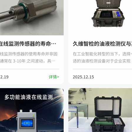
油液在线监测传感器的寿命一般是多久？
线监测传感器的使用寿命并非固
​在工业智能化转型的当下，选择
通常在 3-10年 之间波动，具体
适的油液检测设备对于企业实现
油液传感器类型、使用环境和维
性维护”至关重要。深圳久维智
。这种差异主要源于技术原理和
（JOINWE）相较于其他油品检
12.19
详情>
2025.12.15
景的不同——光学或谐振式传感
牌（特别是国际大牌）所具备的
机械损耗更耐用，而接触式电化
势。总体来看，久维智检的核心
器则受电解液消耗限制寿命较
在于“高性价比 + 极速服务 + 
制”。