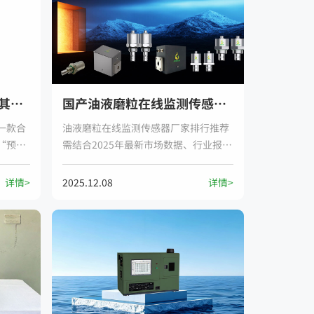
久维智检的油液检测仪与其他品牌相比有哪些核心优势?
国产油液磨粒在线监测传感器生产厂家排行榜推荐
一款合
油液磨粒在线监测传感器厂家排行推荐
“预测
需结合2025年最新市场数据、行业报告
检
及企业技术实力，优先聚焦以油液磨粒
测仪品
在线监测为主营业务或在该领域有核心
详情>
2025.12.08
详情>
核心优
技术布局的国产油液传感器厂商。以下
竞争力
是综合评估后的核心推荐名单及详细分
场景化定
析