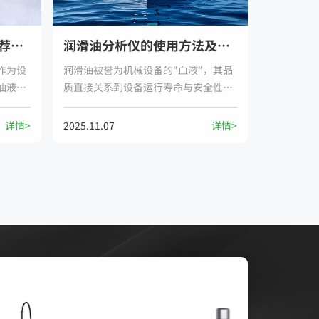
油液质量检测设备厂家推荐及应用场景
润滑油分析仪的使用方法及选购技巧
作为设
润滑油被誉为机械设备的"血液"，其品
油液质
质直接关系到设备运行寿命与安全性。
液的各
随着工业智能化发展，润滑油分析仪已
提供有
成为设备 predictive maintenance（预
详情>
2025.11.07
详情>
秀的油
测性维护）的核心工具。本文将系统介
应用场
绍润滑油分析仪的标准化操作流程与选
购要点。