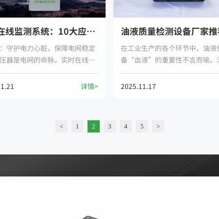
油液在线监测系统：10大应用场景，为工业设备注入智慧“血液”
：守护电力心脏，保障电网稳定
在工业生产的各个环节中，油液
压器是电网的命脉。实时在线监
备“血液”的重要性不言而喻。
器油中的溶解气体、微水含量及
量检测设备能够实时在线监测油
染，精准预警绝缘劣化、局部放
项关键指标，为设备的稳定运行
11.21
详情>
2025.11.17
伏故障，将事故消灭在萌芽状
力保障。本文将为您推荐几家优
保电力供应零中断，守护万家灯
液质量检测设备厂家，并介绍其
景。
<
1
2
3
4
5
>